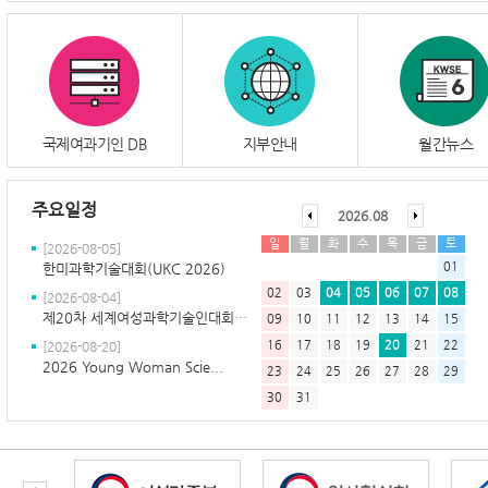
국제여과기인 DB
지부안내
월간뉴스
주요일정
2026.08
일
월
화
수
목
금
토
[2026-08-05]
01
한미과학기술대회(UKC 2026)
02
03
04
05
06
07
08
[2026-08-04]
제20차 세계여성과학기술인대회 (ICW...
09
10
11
12
13
14
15
16
17
18
19
20
21
22
[2026-08-20]
2026 Young Woman Scie...
23
24
25
26
27
28
29
30
31