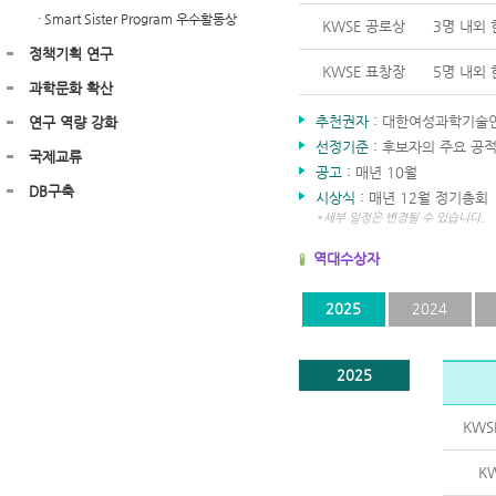
· Smart Sister Program 우수활동상
KWSE 공로상
3명 내외
정책기획 연구
KWSE 표창장
5명 내외
과학문화 확산
추천권자 :
대한여성과학기술인회
연구 역량 강화
선정기준 :
후보자의 주요 공적
국제교류
공고 :
매년 10월
DB구축
시상식 :
매년 12월 정기총회
*세부 일정은 변경될 수 있습니다.
역대수상자
2025
2024
2025
KWS
K