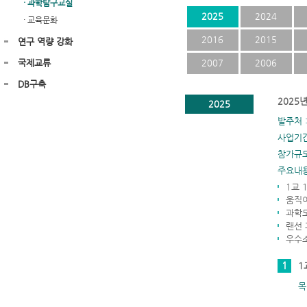
· 과학탐구교실
2025
2024
· 교육문화
2016
2015
연구 역량 강화
국제교류
2007
2006
DB구축
2025
2025
발주처 
사업기간
참가규모
주요내
1교 
움직
과학
랜선
우수
1
1
목