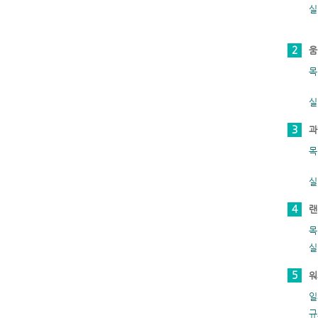
실
2
움
목
실
3
과
목
실
4
랜
목
실
5
워
일
규