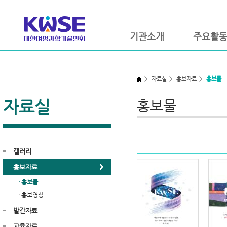
기관소개
주요활
>
자료실
>
홍보자료
>
홍보물
자료실
홍보물
갤러리
홍보자료
· 홍보물
· 홍보영상
발간자료
교육자료